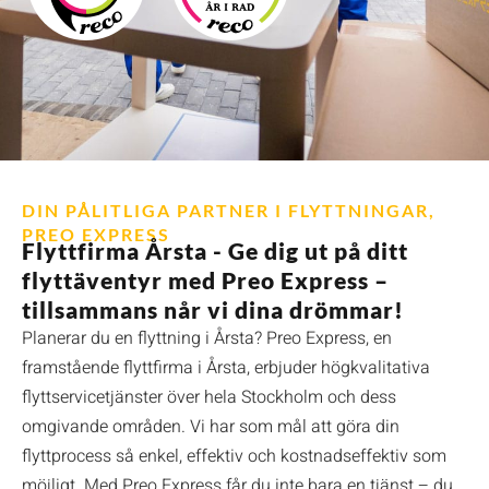
DIN PÅLITLIGA PARTNER I FLYTTNINGAR,
PREO EXPRESS
Flyttfirma Årsta - Ge dig ut på ditt
flyttäventyr med Preo Express –
tillsammans når vi dina drömmar!
Planerar du en flyttning i Årsta? Preo Express, en
framstående flyttfirma i Årsta, erbjuder högkvalitativa
flyttservicetjänster över hela Stockholm och dess
omgivande områden. Vi har som mål att göra din
flyttprocess så enkel, effektiv och kostnadseffektiv som
möjligt. Med Preo Express får du inte bara en tjänst – du