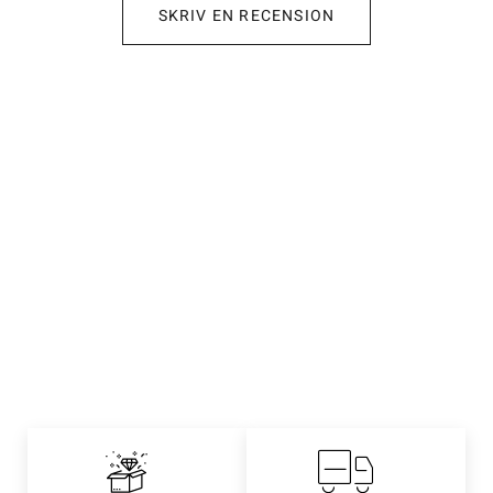
SKRIV EN RECENSION
VAD KAN VI HJÄLPA DIG MED?
Hos Preo Express erbjuder vi en rad tjänster för att
tillgodose alla dina bohagsflyttbehov. Oavsett om du
flyttar från en liten lägenhet eller ett stort hus, kan vi
erbjuda en skräddarsydd lösning för dig.