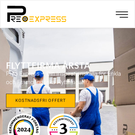
FLYTTFIRMA ÅRSTA
Preo Express – Din Inspirationskälla för Enkla
och Framgångsrika Flyttningar!
KOSTNADSFRI OFFERT