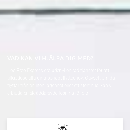
VAD KAN VI HJÄLPA DIG MED?
Hos Preo Express erbjuder vi en rad tjänster för att
tillgodose alla dina bohagsflyttbehov. Oavsett om du
flyttar från en liten lägenhet eller ett stort hus, kan vi
erbjuda en skräddarsydd lösning för dig.