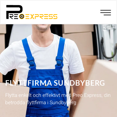
FLYTTFIRMA SUNDBYBERG
Flytta enkelt och effektivt med Preo Express, din
betrodda flyttfirma i Sundbyberg