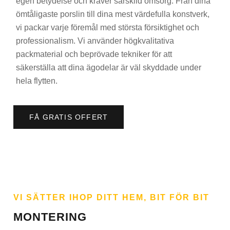
egen betydelse och kräver särskild omsorg. Från dina
ömtåligaste porslin till dina mest värdefulla konstverk,
vi packar varje föremål med största försiktighet och
professionalism. Vi använder högkvalitativa
packmaterial och beprövade tekniker för att
säkerställa att dina ägodelar är väl skyddade under
hela flytten.
FÅ GRATIS OFFERT
VI SÄTTER IHOP DITT HEM, BIT FÖR BIT
MONTERING