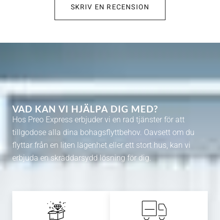
SKRIV EN RECENSION
VAD KAN VI HJÄLPA DIG MED?
Hos Preo Express erbjuder vi en rad tjänster för att
tillgodose alla dina bohagsflyttbehov. Oavsett om du
flyttar från en liten lägenhet eller ett stort hus, kan vi
erbjuda en skräddarsydd lösning för dig.