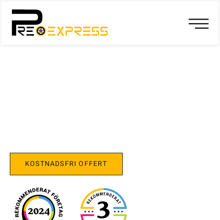
FLYTTFIRMA HALLUNDA
Preo Express – Vi Gör Flyttningen Enkel och
Framgångsrik för Dig!
KOSTNADSFRI OFFERT