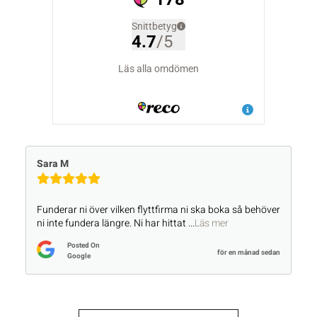
M
Max Elle
r ni över vilken flyttfirma ni ska boka så behöver
Betalade 
 fundera längre. Ni har hittat
...
Läs mer
såsom bru
Posted On
Po
för en månad sedan
Google
Go